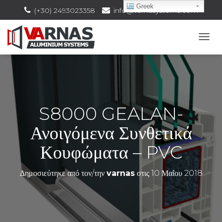
Greek
(+30) 2493023358
info@varnasystems.com
Ε
Ν
Α
Λ
Λ
Α
Γ
S8000 GEALAN-
Ή
Π
Ανοιγόμενα Συνθετικά
Λ
Ο
Κουφώματα – PVC
Ή
Γ
Η
Δημοσιεύτηκε από τον/την
varnas
στις
10 Μαΐου 2018
Σ
Η
Σ