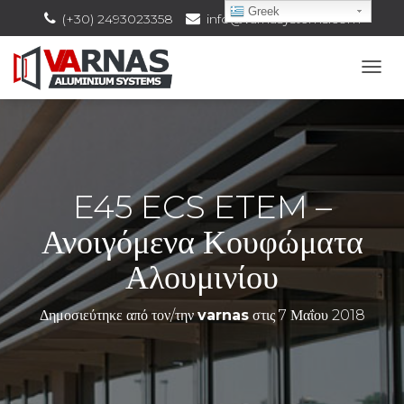
Greek
(+30) 2493023358
info@varnasystems.com
Ε
Ν
Α
Λ
Λ
Α
Γ
E45 ECS ETEM –
Ή
Π
Ανοιγόμενα Κουφώματα
Λ
Ο
Αλουμινίου
Ή
Γ
Η
Δημοσιεύτηκε από τον/την
varnas
στις
7 Μαΐου 2018
Σ
Η
Σ