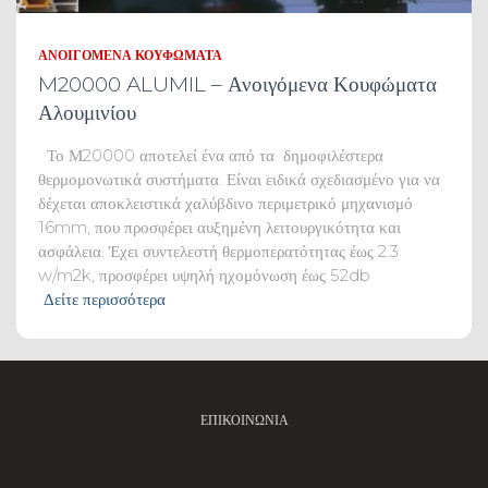
ΑΝΟΙΓΌΜΕΝΑ ΚΟΥΦΏΜΑΤΑ
M20000 ALUMIL – Ανοιγόμενα Κουφώματα
Αλουμινίου
Το Μ20000 αποτελεί ένα από τα δημοφιλέστερα
θερμομονωτικά συστήματα. Είναι ειδικά σχεδιασμένο για να
δέχεται αποκλειστικά χαλύβδινο περιμετρικό μηχανισμό
16mm, που προσφέρει αυξημένη λειτουργικότητα και
ασφάλεια. Έχει συντελεστή θερμοπερατότητας έως 2.3
w/m2k, προσφέρει υψηλή ηχομόνωση έως 52db
Δείτε περισσότερα
ΕΠΙΚΟΙΝΩΝΊΑ