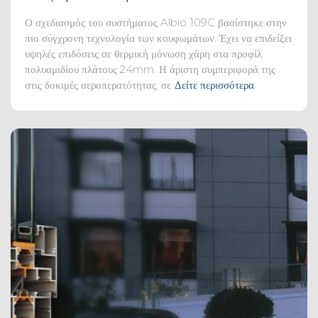
Ο σχεδιασμός του συστήματος Albio 109C βασίστηκε στην
πιο σύγχρονη τεχνολογία των κουφωμάτων. Έχει να επιδείξει
υψηλές επιδόσεις σε θερμική μόνωση χάρη στα προφίλ
πολυαμιδίου πλάτους 24mm. Η άριστη συμπεριφορά της
στις δοκιμές αεροπερατότητας, σε
Δείτε περισσότερα