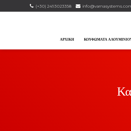
(+30) 2493023358
info@varnasystems.co
ΑΡΧΙΚΉ
ΚΟΥΦΏΜΑΤΑ ΑΛΟΥΜΙΝΊΟ
Κα