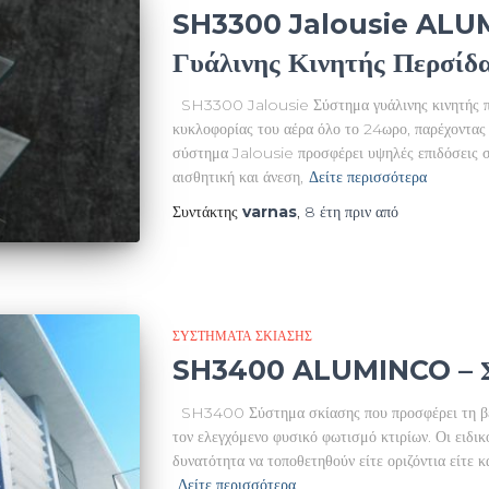
SH3300 Jalousie ALUM
Γυάλινης Κινητής Περσίδ
SH3300 Jalousie Σύστημα γυάλινης κινητής περ
κυκλοφορίας του αέρα όλο το 24ωρο, παρέχοντας
σύστημα Jalousie προσφέρει υψηλές επιδόσεις σε
αισθητική και άνεση,
Δείτε περισσότερα
Συντάκτης
varnas
,
8 έτη
πριν από
ΣΥΣΤΉΜΑΤΑ ΣΚΊΑΣΗΣ
SH3400 ALUMINCO – Συ
SH3400 Σύστημα σκίασης που προσφέρει τη βέλ
τον ελεγχόμενο φυσικό φωτισμό κτιρίων. Οι ειδικ
δυνατότητα να τοποθετηθούν είτε οριζόντια είτε κ
Δείτε περισσότερα