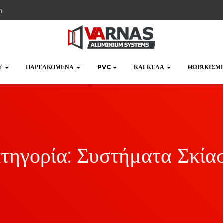
m
Υ
ΠΑΡΕΛΚΌΜΕΝΑ
PVC
ΚΆΓΚΕΛΑ
ΘΩΡΑΚΙΣΜ
τηγορία:
Συστήματα Σκία