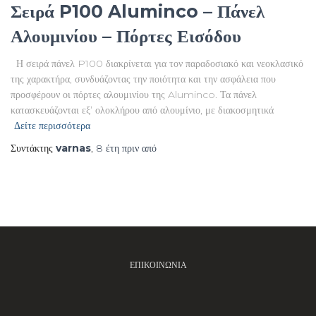
Σειρά P100 Aluminco – Πάνελ
Αλουμινίου – Πόρτες Εισόδου
Η σειρά πάνελ P100 διακρίνεται για τον παραδοσιακό και νεοκλασικό
της χαρακτήρα, συνδυάζοντας την ποιότητα και την ασφάλεια που
προσφέρουν οι πόρτες αλουμινίου της Aluminco. Τα πάνελ
κατασκευάζονται εξ’ ολοκλήρου από αλουμίνιο, με διακοσμητικά
Δείτε περισσότερα
Συντάκτης
varnas
,
8 έτη
πριν από
ΕΠΙΚΟΙΝΩΝΊΑ