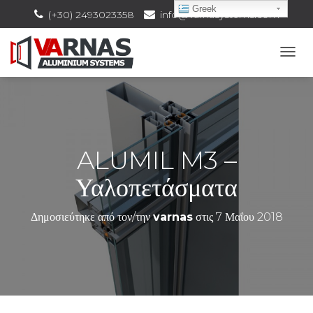
Greek
(+30) 2493023358
info@varnasystems.com
Ε
Ν
Α
Λ
Λ
Α
Γ
ALUMIL M3 –
Ή
Π
Υαλοπετάσματα
Λ
Ο
Ή
Δημοσιεύτηκε από τον/την
varnas
στις
7 Μαΐου 2018
Γ
Η
Σ
Η
Σ