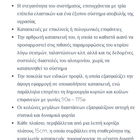
Η στεγανότητα του συστήματος, επιτυγχάνεται με τρία
επίπεδα ελαστικών και ένα έξυπνο σύστημα αποβολής της
υγρασίας
Κατασκευές με επικλινείς ή πολυγωνικές επιφάνειες.
Την αρθρωτή κατασκευή του, η οποία το καθιστά ικανό να
προσαρμοστεί στις πιθανές παραμορφώσεις του κτιρίου
λόγω σεισμών, ταλαντώσεων κλπ, αλλά και τις δεδομένες
συστολές-διαστολές του αλουμινίου, χωρίς να
καταπονηθεί το σύστημα
Την ποικιλία των ειδικών προφίλ, η οποία εξασφαλίζει την
άψογη εφαρμογή σε οποιασδήποτε κατασκευή, ενώ
παράλληλα επιτρέπει τη δημιουργία κυρτών και κοίλων
επιφανειών με γωνίες 90ο – 175ο
Οι κολώνες μεγάλων διαστάσεων εξασφαλίζουν αντοχή σε
στατικά και δυναμικά φορτία
Κάθε πλαίσιο, περιβάλλεται από μια λεπτή κορνίζα
πλάτους 15cm, η οποία συμβάλλει στη σταθερότητα της
κυψελωτής κατασκευής, προσφέροντας τη μέγιστη δυνατή