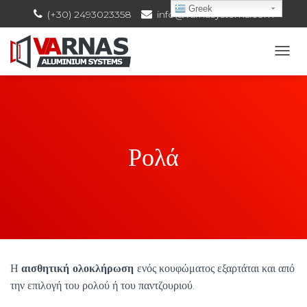
Greek
(+30) 2493023358
info@varnasystems.com
Ε
Ν
Α
Λ
Λ
Α
Γ
Ρολά
Ή
Π
Λ
Ο
Ή
Γ
Η
Σ
Η
Η
αισθητική ολοκλήρωση
ενός κουφώματος εξαρτάται και από
Σ
την επιλογή του ρολού ή του παντζουριού.