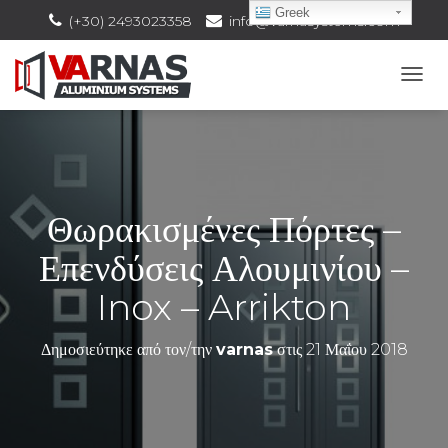
Greek
(+30) 2493023358
info@varnasystems.com
Ε
Ν
Α
Λ
Λ
Α
Γ
Θωρακισμένες Πόρτες –
Ή
Π
Επενδύσεις Αλουμινίου –
Λ
Ο
Inox – Arrikton
Ή
Γ
Η
Δημοσιεύτηκε από τον/την
varnas
στις
21 Μαΐου 2018
Σ
Η
Σ