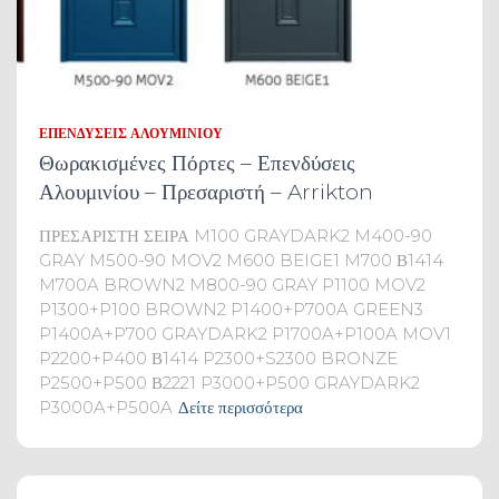
ΕΠΕΝΔΎΣΕΙΣ ΑΛΟΥΜΙΝΊΟΥ
Θωρακισμένες Πόρτες – Επενδύσεις
Αλουμινίου – Πρεσαριστή – Arrikton
ΠΡΕΣΑΡΙΣΤΗ ΣΕΙΡΑ M100 GRAYDARK2 M400-90
GRAY M500-90 MOV2 M600 BEIGE1 M700 Β1414
M700A BROWN2 M800-90 GRAY P1100 MOV2
P1300+P100 BROWN2 P1400+P700A GREEN3
P1400A+P700 GRAYDARK2 P1700A+P100A MOV1
P2200+P400 Β1414 P2300+S2300 BRONZE
P2500+P500 Β2221 P3000+P500 GRAYDARK2
P3000A+P500A
Δείτε περισσότερα